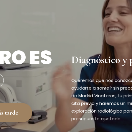
RO ES
Diagnóstico y 
D
Queremos que nos conozcas
ayudarte a sonreír sin preo
de Madrid Vinateros, tu pri
cita previa y haremos un m
exploración radiológica par
ás tarde
presupuesto ajustado.