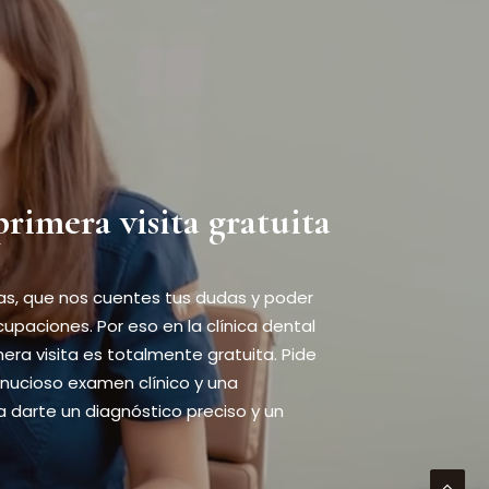
primera visita gratuita
, que nos cuentes tus dudas y poder
cupaciones. Por eso en la clínica dental
mera visita es totalmente gratuita. Pide
inucioso examen clínico y una
a darte un diagnóstico preciso y un