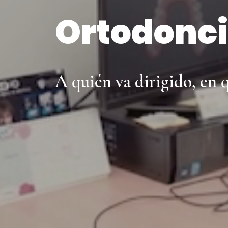
Ortodonci
A quién va dirigido, en q