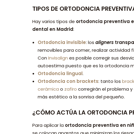
TIPOS DE ORTODONCIA PREVENTIV
Hay varios tipos de
ortodoncia preventiva e
dental en Madrid
:
Ortodoncia invisible
: los
aligners
transpa
removibles para comer, realizar actividad fí
Con
Invisalign
es posible corregir sus desv
autoestima puesto que es la ortodoncia m
Ortodoncia lingual
.
Ortodoncia con brackets
: tanto los
brac
cerámica
o
zafiro
corregirán el problema 
más estético a la sonrisa del pequeño.
¿CÓMO ACTÚA LA ORTODONCIA PR
Para aplicar la
ortodoncia preventiva en ni
se colocan aparatos que minimizan los riesg