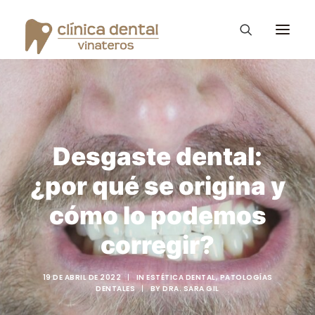
Ortodoncia Invisible
Diseño de Sonrisa
Desgaste dental:
Vinateros Kids
¿por qué se origina y
Tratamientos
cómo lo podemos
La clínica Dental
corregir?
Consejos – Blog
19 DE ABRIL DE 2022
|
IN
ESTÉTICA DENTAL
,
PATOLOGÍAS
PROMOCIONES
DENTALES
|
BY
DRA. SARA GIL