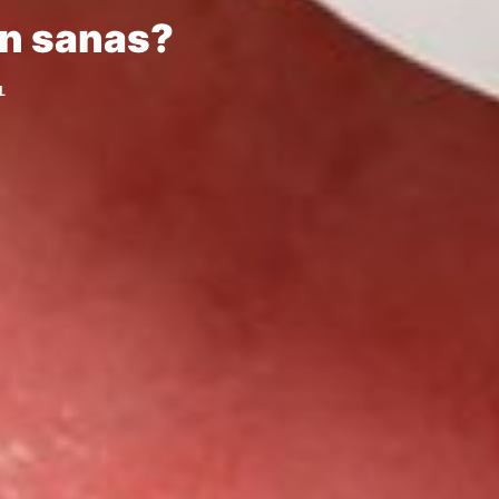
án sanas?
L