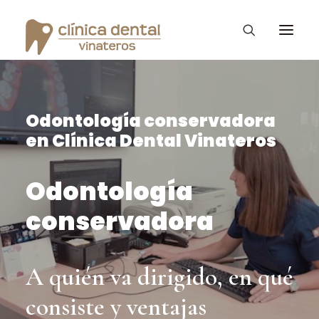
Odontología conservadora
Ortodoncia Invisible
en Clínica Dental Vinateros
Diseño de Sonrisa
Vinateros Kids
Odontología
Tratamientos
conservadora
La clínica Dental
Consejos – Blog
A quién va dirigido, en qué
PROMOCIONES
consiste y ventajas