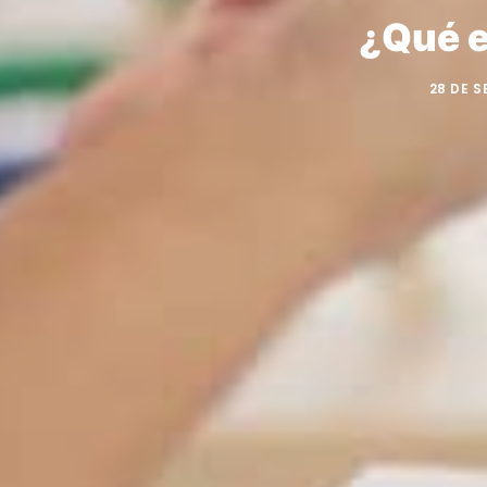
¿Qué e
28 DE S