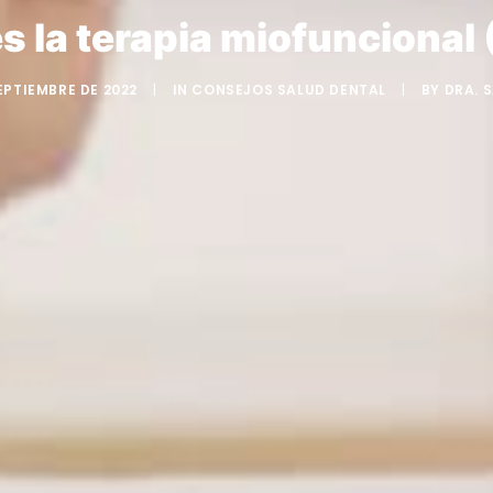
s la terapia miofuncional
EPTIEMBRE DE 2022
|
IN
CONSEJOS SALUD DENTAL
|
BY
DRA. 