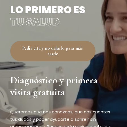
LO PRIMERO ES
TU SALUD
Pedir cita y no dejarlo para más 
tarde
Diagnóstico y primera
visita gratuita
Queremos que nos conozcas, que nos cuentes
tus dudas y poder ayudarte a sonreír sin
preocupaciones. Por eso en la clínica dental de