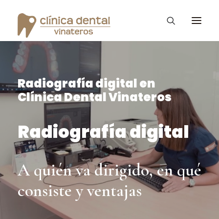
Radiografía digital en
Ortodoncia Invisible
Clínica Dental Vinateros
Diseño de Sonrisa
Vinateros Kids
Radiografía digital
Tratamientos
La clínica Dental
A quién va dirigido, en qué
Consejos – Blog
consiste y ventajas
PROMOCIONES