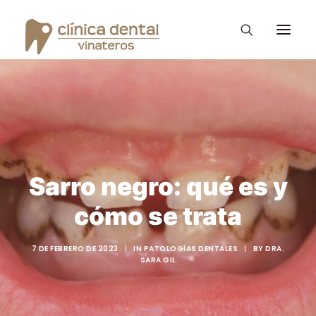
Ortodoncia Invisible
Diseño de Sonrisa
Vinateros Kids
Sarro negro: qué es y
Tratamientos
cómo se trata
La clínica Dental
Consejos – Blog
7 DE FEBRERO DE 2023
|
IN
PATOLOGÍAS DENTALES
|
BY
DRA.
SARA GIL
PROMOCIONES