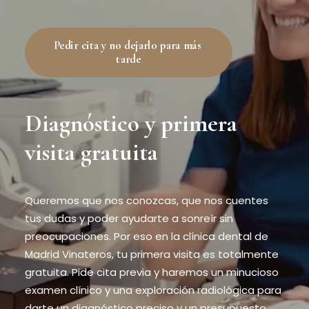
Pedir cita y no dejarlo para más 
tarde
Diagnóstico y primera
visita gratuita
Queremos que nos conozcas, que nos cuentes
tus dudas y poder ayudarte a sonreír sin
preocupaciones. Por eso en la clínica dental de
Madrid Vinateros, tu primera visita es totalmente
gratuita. Pide cita previa y haremos un minucioso
examen clínico y una exploración radiológica para
darte un diagnóstico preciso y un presupuesto