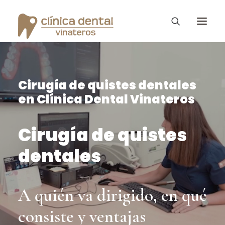
Cirugía de quistes dentales
Ortodoncia Invisible
en Clínica Dental Vinateros
Diseño de Sonrisa
Vinateros Kids
Cirugía de quistes
Tratamientos
dentales
La clínica Dental
Consejos – Blog
A quién va dirigido, en qué
PROMOCIONES
consiste y ventajas