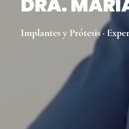
DRA. MARÍA
Implantes y Prótesis · Expe