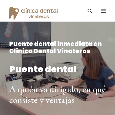
Puente dental inmediata en
Ortodoncia Invisible
Clínica Dental Vinateros
Diseño de Sonrisa
Vinateros Kids
Puente dental
Tratamientos
La clínica Dental
A quién va dirigido, en qué
Consejos – Blog
consiste y ventajas
PROMOCIONES