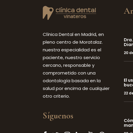
Ar
Clínica Dental en Madrid, en
Dra.
pleno centro de Moratalaz.
Dia
nuestra especialidad es el
20 d
paciente, nuestro servicio
cercano, responsable y
comprometido con una
El u
odontología basada en la
buc
salud por encima de cualquier
22 d
otro criterio.
Síguenos
Cómo
man