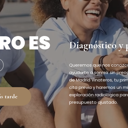
RO ES
Diagnóstico y 
D
Queremos que nos conozcas
ayudarte a sonreír sin preo
de Madrid Vinateros, tu pri
cita previa y haremos un m
exploración radiológica par
ás tarde
presupuesto ajustado.