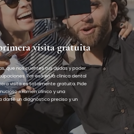
primera visita gratuita
, que nos cuentes tus dudas y poder
cupaciones. Por eso en la clínica dental
mera visita es totalmente gratuita. Pide
inucioso examen clínico y una
a darte un diagnóstico preciso y un