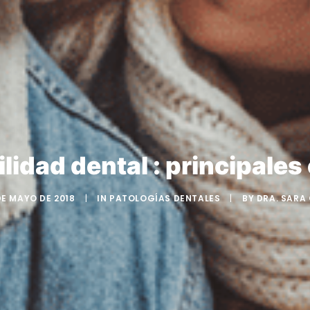
lidad dental : principale
DE MAYO DE 2018
|
IN
PATOLOGÍAS DENTALES
|
BY
DRA. SARA 