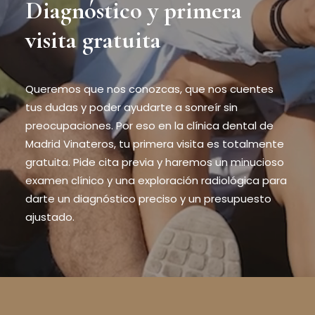
Diagnóstico y primera
visita gratuita
Queremos que nos conozcas, que nos cuentes
tus dudas y poder ayudarte a sonreír sin
preocupaciones. Por eso en la clínica dental de
Madrid Vinateros, tu primera visita es totalmente
gratuita. Pide cita previa y haremos un minucioso
examen clínico y una exploración radiológica para
darte un diagnóstico preciso y un presupuesto
ajustado.