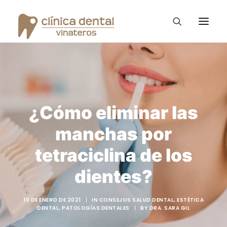
Ortodoncia Invisible
Diseño de Sonrisa
¿Cómo eliminar las
Vinateros Kids
manchas por
Tratamientos
tetraciclina de los
La clínica Dental
dientes?
Consejos – Blog
10 DE ENERO DE 2021
|
IN
CONSEJOS SALUD DENTAL
,
ESTÉTICA
PROMOCIONES
DENTAL
,
PATOLOGÍAS DENTALES
|
BY
DRA. SARA GIL