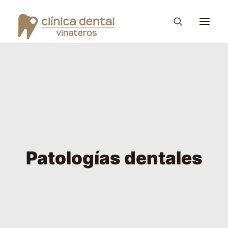
Ortodoncia Invisible
Diseño de Sonrisa
Vinateros Kids
Tratamientos
Patologías dentales
La clínica Dental
Consejos – Blog
PROMOCIONES